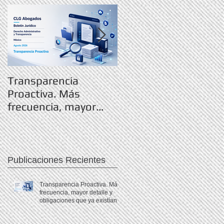
Transparencia
RGCE 2026: nuevas
Proactiva. Más
fechas para
frecuencia, mayor
Manifestación de
detalle y obligaciones
Valor y formato E15
que ya existían.
Publicaciones Recientes
Transparencia Proactiva. Más
frecuencia, mayor detalle y
obligaciones que ya existían.