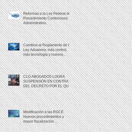
Certificación IVA-IEPS y
PROSEC.
Reformas a la Ley Federal de
Procedimiento Contencioso
Administrativo.
Cambios al Reglamento de la
Ley Aduanera: más control,
más tecnología y nuevos
riesgos de cumplimiento.
CLG ABOGADOS LOGRA
SUSPENSIÓN EN CONTRA
DEL DECRETO POR EL QUE
SE REFORMAN, ADICIONAN
Y DEROGAN DIVERSAS
DISPOSICIONES DE LA LEY
ADUANERA.
Modificación a las RGCE.
Nuevos procedimientos y
mayor fiscalización
administrativa.