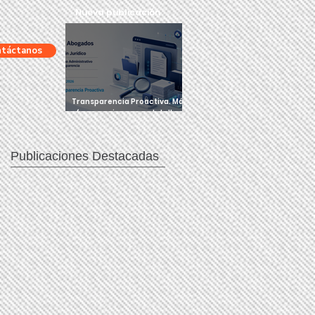
​Nueva publicación
táctanos
Transparencia Proactiva. Más
frecuencia, mayor detalle y
obligaciones que ya existían.
Publicaciones Destacadas
os