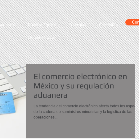
Con
eriencia
Nuestro Equipo
Sinergias
Contenido
Boletines CLG
El comercio electrónico en
México y su regulación
aduanera
La tendencia del comercio electrónico afecta todos los aspect
de la cadena de suministros minoristas y la logística de las
operaciones,...