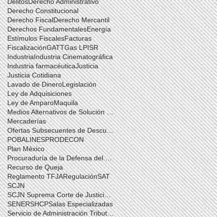
Delitos
Derecho Administrativo
Derecho Constitucional
Derecho Fiscal
Derecho Mercantil
Derechos Fundamentales
Energía
Estímulos Fiscales
Facturas
Fiscalización
GATT
Gas LP
ISR
Industria
Industria Cinematográfica
Industria farmacéutica
Justicia
Justicia Cotidiana
Lavado de Dinero
Legislación
Ley de Adquisiciones
Ley de Amparo
Maquila
Medios Alternativos de Solución de Controversias
Mercaderías
Ofertas Subsecuentes de Descuento
POBALINES
PRODECON
Plan México
Procuraduría de la Defensa del Contribuyente
Recurso de Queja
Reglamento TFJA
Regulación
SAT
SCJN
SCJN Suprema Corte de Justicia de la Nación
SENER
SHCP
Salas Especializadas
Servicio de Administración Tributaria