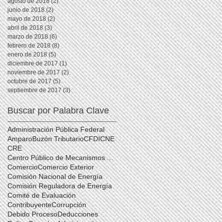
agosto de 2018
(2)
2 entradas
junio de 2018
(2)
2 entradas
mayo de 2018
(2)
2 entradas
abril de 2018
(3)
3 entradas
marzo de 2018
(6)
6 entradas
febrero de 2018
(8)
8 entradas
enero de 2018
(5)
5 entradas
diciembre de 2017
(1)
1 entrada
noviembre de 2017
(2)
2 entradas
octubre de 2017
(5)
5 entradas
septiembre de 2017
(3)
3 entradas
Buscar por Palabra Clave
Administración Pública Federal
Amparo
Buzón Tributario
CFDI
CNE
CRE
Centro Público de Mecanismos Alternativos de Solución de Controversias
Comercio
Comercio Exterior
Comisión Nacional de Energía
Comisión Reguladora de Energía
Comité de Evaluación
Contribuyente
Corrupción
Debido Proceso
Deducciones