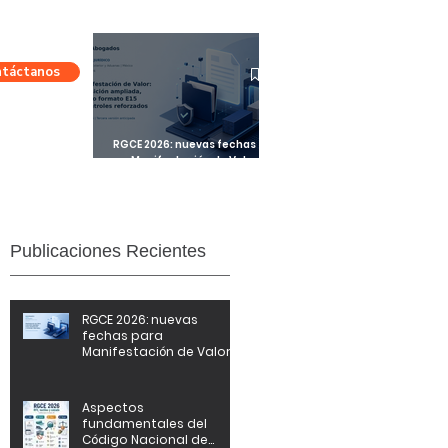
​Nueva publicación
táctanos
RGCE 2026: nuevas fechas
para Manifestación de Valor y
formato E15
Publicaciones Recientes
RGCE 2026: nuevas
fechas para
Manifestación de Valor y
formato E15
Aspectos
fundamentales del
Código Nacional de