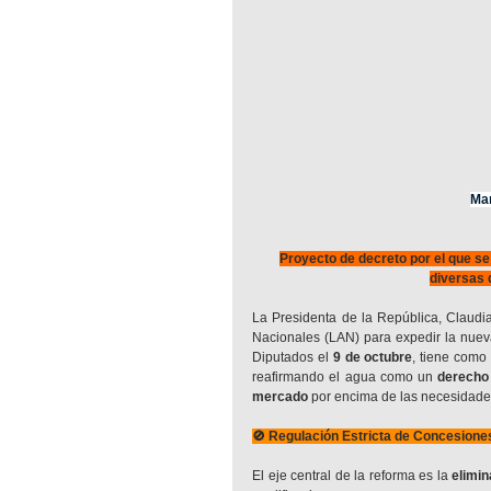
Man
Proyecto de decreto por el que se
diversas 
La Presidenta de la República, Claudi
Nacionales (LAN) para expedir la nuev
Diputados el 
9 de octubre
, tiene como 
reafirmando el agua como un 
derecho
mercado
 por encima de las necesidad
🚫 Regulación Estricta de Concesiones
El eje central de la reforma es la 
elimin