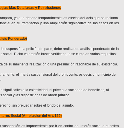
eglas Más Detalladas y Restricciones
el amparo, ya que detiene temporalmente los efectos del acto que se reclama. 
ncial en su tramitación y una ampliación significativa de los casos en los 
lisis Ponderado)
e la suspensión a petición de parte, debe realizar un análisis ponderado de la 
s social. Dicha valoración busca verificar que se cumplan varios requisitos:
za de su inminente realización o una presunción razonable de su existencia.
riamente, el interés suspensional del promovente, es decir, un principio de 
o.
ignificativo a la colectividad, ni prive a la sociedad de beneficios, al 
és social y las disposiciones de orden público.
erecho, sin prejuzgar sobre el fondo del asunto.
nterés Social (Ampliación del Art. 129)
 suspensión es improcedente por ir en contra del interés social o el orden 