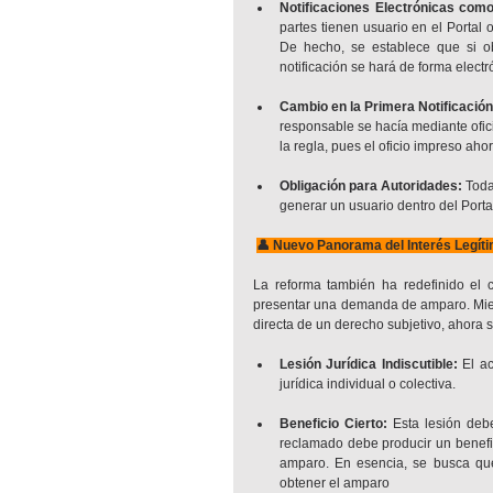
Notificaciones Electrónicas com
partes tienen usuario en el Portal o
De hecho, se establece que si ob
notificación se hará de forma electr
Cambio en la Primera Notificación
responsable se hacía mediante ofici
la regla, pues el oficio impreso aho
Obligación para Autoridades:
 Toda
generar un usuario dentro del Porta
👤 Nuevo Panorama del Interés Legít
La reforma también ha redefinido el 
presentar una demanda de amparo. Mientr
directa de un derecho subjetivo, ahora s
Lesión Jurídica Indiscutible:
 El a
jurídica individual o colectiva.
Beneficio Cierto:
 Esta lesión debe
reclamado debe producir un benefic
amparo. En esencia, se busca que
obtener el amparo