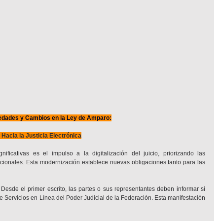
dades y Cambios en la Ley de Amparo:
 Hacia la Justicia Electrónica
ficativas es el impulso a la digitalización del juicio, priorizando las 
icionales. Esta modernización establece nuevas obligaciones tanto para las 
 Desde el primer escrito, las partes o sus representantes deben informar si 
e Servicios en Línea del Poder Judicial de la Federación. Esta manifestación 