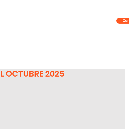
Con
eriencia
Nuestro Equipo
Sinergias
Contenido
Boletines CLG
L OCTUBRE 2025