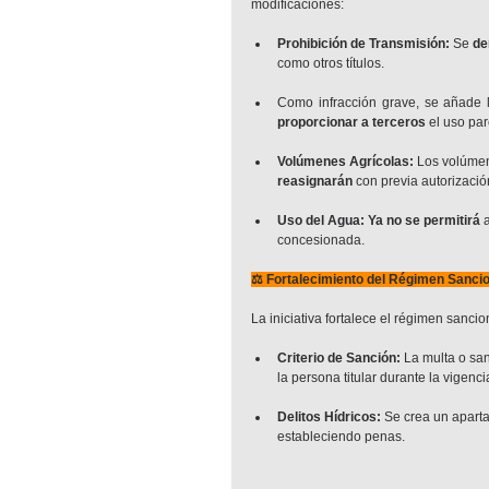
modificaciones:
Prohibición de Transmisión:
 Se 
de
como otros títulos.
Como infracción grave, se añade 
proporcionar a terceros
 el uso pa
Volúmenes Agrícolas:
 Los volúme
reasignarán
 con previa autorizació
Uso del Agua:
Ya no se permitirá
 
concesionada.
⚖️ Fortalecimiento del Régimen Sanci
La iniciativa fortalece el régimen sanc
Criterio de Sanción:
 La multa o san
la persona titular durante la vigencia
Delitos Hídricos:
 Se crea un aparta
estableciendo penas.