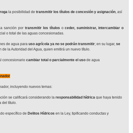
roga
 la posibilidad de 
transmitir los títulos de concesión y asignación
, así 
la sanción por 
transmitir los títulos
 o 
ceder, suministrar, intercambiar o 
rcial o total de las aguas concesionadas.
nes de agua para 
uso agrícola
ya no se podrán transmitir
; en su lugar, 
se 
n de la Autoridad del Agua, quien emitirá un nuevo título.
al concesionario 
cambiar total o parcialmente el uso
 de agua 
onador
ionador, incluyendo nuevos temas:
ción se calificará considerando la 
responsabilidad hídrica
 que haya tenido 
 del título.
do específico de 
Delitos Hídricos
 en la Ley, tipificando conductas y 