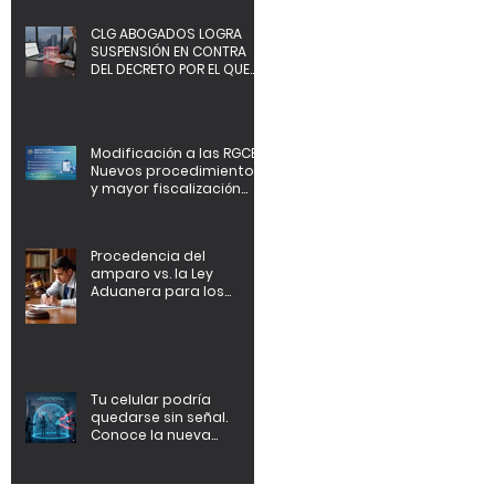
cumplimiento.
CLG ABOGADOS LOGRA
SUSPENSIÓN EN CONTRA
DEL DECRETO POR EL QUE
SE REFORMAN, ADICIONAN Y
DEROGAN DIVERSAS
DISPOSICIONES DE LA LEY
ADUANERA.
Modificación a las RGCE.
Nuevos procedimientos
y mayor fiscalización
administrativa.
Procedencia del
amparo vs. la Ley
Aduanera para los
agentes aduanales
Tu celular podría
quedarse sin señal.
Conoce la nueva
regulación para
vinculación de líneas
celulares.