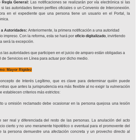
o Regla General:
 Las notificaciones se realizarán por vía electrónica si las 
 si las autoridades tienen perfiles oficiales o un Convenio de Interconexión. 
ra en el expediente que una persona tiene un usuario en el Portal, la 
ónica.
 a Autoridades:
 Anteriormente, la primera notificación a una autoridad 
o impreso. Con la reforma, esta se hará por 
oficio digitalizado
, invirtiendo 
ra será la excepción.
s las autoridades que participen en el juicio de amparo están obligadas a 
l de Servicios en Línea para actuar por dicho medio.
imo: Mayor Rigidez
concepto de Interés Legítimo, que es clave para determinar quién puede 
as que antes la jurisprudencia era más flexible al no exigir la vulneración 
e establecen criterios más estrictos:
cto u omisión reclamado debe ocasionar en la persona quejosa una lesión 
 ser real y diferenciada del resto de las personas. La anulación del acto 
io cierto y no uno meramente hipotético o eventual para el promovente del 
 la persona demuestre una afectación concreta y un provecho directo al 