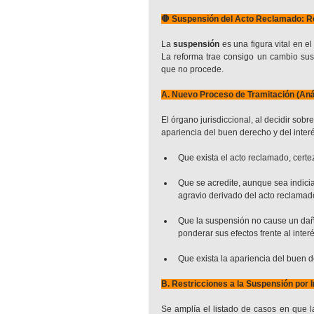
🛑 Suspensión del Acto Reclamado: R
La 
suspensión
 es una figura vital en 
La reforma trae consigo un cambio susta
que no procede.
A. Nuevo Proceso de Tramitación (Aná
El órgano jurisdiccional, al decidir sobr
apariencia del buen derecho y del interé
Que exista el acto reclamado, certe
Que se acredite, aunque sea indicia
agravio derivado del acto reclamad
Que la suspensión no cause un daño s
ponderar sus efectos frente al inter
Que exista la apariencia del buen d
B. Restricciones a la Suspensión por I
Se amplía el listado de casos en que la