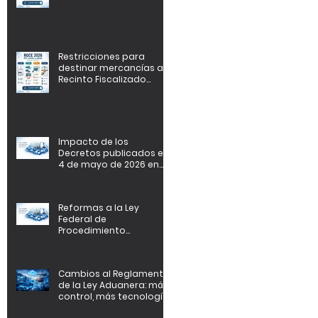
Procedimientos Civiles y
Familiares
Restricciones para
destinar mercancías al
Recinto Fiscalizado
Estratégico
Impacto de los
Decretos publicados el
4 de mayo de 2026 en
empresas con
programas IMMEX,
Certificación IVA-IEPS y
Reformas a la Ley
PROSEC.
Federal de
Procedimiento
Contencioso
Administrativo.
Cambios al Reglamento
de la Ley Aduanera: más
control, más tecnología
y nuevos riesgos de