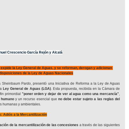
uel Crescencio García Rejón y Alcalá
 expide la Ley General de Aguas, y se reforman, derogan y adicionan 
disposiciones de la Ley de Aguas Nacionales
a Sheinbaum Pardo, presentó una Iniciativa de Reforma a la Ley de Aguas 
a 
Ley General de Aguas (LGA)
. Esta propuesta, recibida en la Cámara de 
fin primordial 
"poner orden y dejar de ver al agua como una mercancía"
, 
 humano
 y un recurso esencial que 
no debe estar sujeto a las reglas del 
es humanas y ambientales.
: Adiós a la Mercantilización
ación de la mercantilización de las concesiones
 a través de las siguientes 