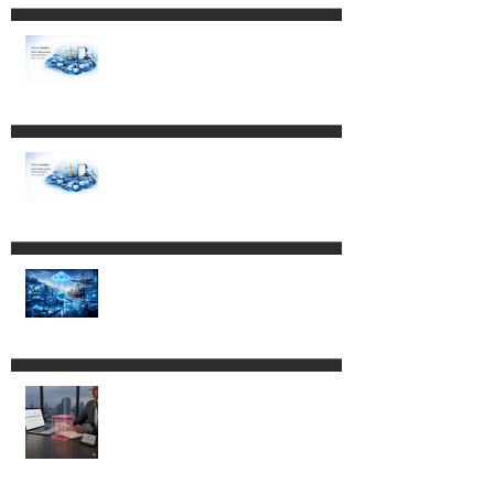
Impacto de los Decretos
publicados el 4 de mayo de
2026 en empresas con
programas IMMEX,
Certificación IVA-IEPS y PROSEC.
Reformas a la Ley Federal de
Procedimiento Contencioso
Administrativo.
Cambios al Reglamento de la
Ley Aduanera: más control,
más tecnología y nuevos
riesgos de cumplimiento.
CLG ABOGADOS LOGRA
SUSPENSIÓN EN CONTRA DEL
DECRETO POR EL QUE SE
REFORMAN, ADICIONAN Y
DEROGAN DIVERSAS