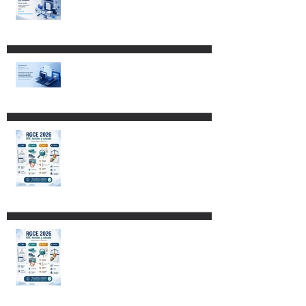
Transparencia Proactiva. Más
frecuencia, mayor detalle y
obligaciones que ya existían.
RGCE 2026: nuevas fechas
para Manifestación de Valor y
formato E15
Aspectos fundamentales del
Código Nacional de
Procedimientos Civiles y
Familiares
Restricciones para destinar
mercancías al Recinto
Fiscalizado Estratégico