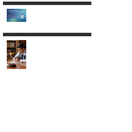
DISPOSICIONES DE LA LEY
ADUANERA.
Modificación a las RGCE.
Nuevos procedimientos y
mayor fiscalización
administrativa.
Procedencia del amparo vs. la
Ley Aduanera para los
agentes aduanales