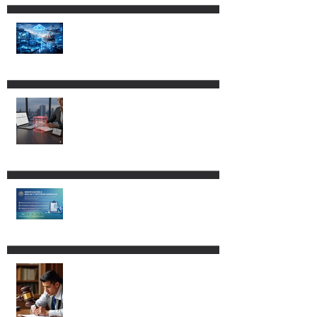
Cambios al Reglamento de la
Ley Aduanera: más control,
más tecnología y nuevos
riesgos de cumplimiento.
CLG ABOGADOS LOGRA
SUSPENSIÓN EN CONTRA DEL
DECRETO POR EL QUE SE
REFORMAN, ADICIONAN Y
DEROGAN DIVERSAS
DISPOSICIONES DE LA LEY
ADUANERA.
Modificación a las RGCE.
Nuevos procedimientos y
mayor fiscalización
administrativa.
Procedencia del amparo vs. la
Ley Aduanera para los
agentes aduanales