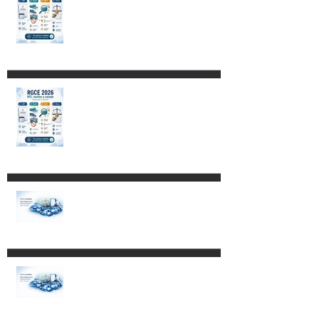
Código Nacional de
Procedimientos Civiles y
Familiares
Restricciones para destinar
mercancías al Recinto
Fiscalizado Estratégico
Impacto de los Decretos
publicados el 4 de mayo de
2026 en empresas con
programas IMMEX,
Certificación IVA-IEPS y PROSEC.
Reformas a la Ley Federal de
Procedimiento Contencioso
Administrativo.