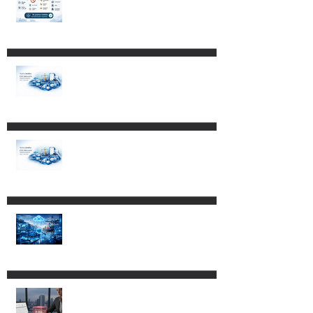
Impacto de los Decretos
publicados el 4 de mayo de
2026 en empresas con
programas IMMEX,
Certificación IVA-IEPS y PROSEC.
Reformas a la Ley Federal de
Procedimiento Contencioso
Administrativo.
Cambios al Reglamento de la
Ley Aduanera: más control,
más tecnología y nuevos
riesgos de cumplimiento.
CLG ABOGADOS LOGRA
SUSPENSIÓN EN CONTRA DEL