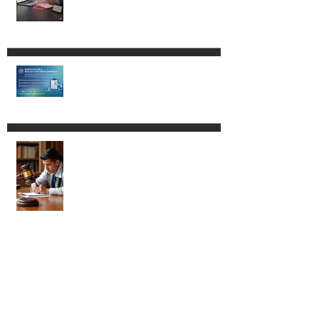
DECRETO POR EL QUE SE
REFORMAN, ADICIONAN Y
DEROGAN DIVERSAS
DISPOSICIONES DE LA LEY
ADUANERA.
Modificación a las RGCE.
Nuevos procedimientos y
mayor fiscalización
administrativa.
Procedencia del amparo vs. la
Ley Aduanera para los
agentes aduanales