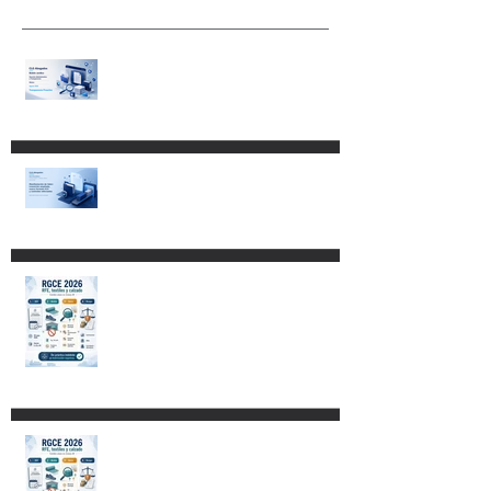
Transparencia Proactiva. Más
frecuencia, mayor detalle y
obligaciones que ya existían.
RGCE 2026: nuevas fechas
para Manifestación de Valor y
formato E15
Aspectos fundamentales del
Código Nacional de
Procedimientos Civiles y
Familiares
Restricciones para destinar
mercancías al Recinto
Fiscalizado Estratégico