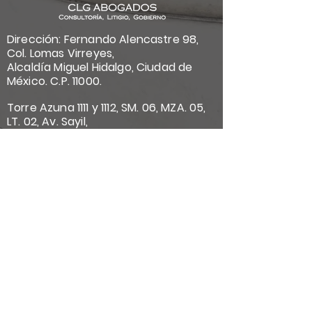
Dirección: Fernando Alencastre 98,
Col. Lomas Virreyes,
Alcaldía Miguel Hidalgo, Ciudad de
México. C.P. 11000.
Torre Azuna 1111 y 1112, SM. 06, MZA. 05,
LT. 02, Av. Sayil,
Piso 11. Cancún Quintana Roo.
Correo
*
Suscríbete
Quiero suscribirme a su lista de 
correo.
Páginas
Síguenos:
Nosotro