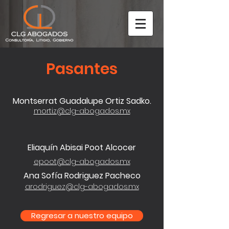
Pasantes
Montserrat Guadalupe Ortiz Sadko.
mortiz@clg-abogados.mx
Eliaquín Abisai Poot Alcocer
epoot@clg-abogados.mx
Ana Sofía Rodriguez Pacheco
arodriguez@clg-abogados.mx
Regresar a nuestro equipo