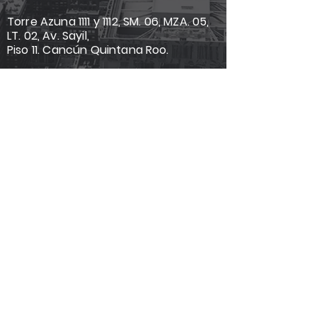
Torre Azuna 1111 y 1112, SM. 06, MZA. 05,
LT. 02, Av. Sayil,
Piso 11. Cancún Quintana Roo.
Correo
*
Suscríbete
Quiero suscribirme a su lista de 
correo.
Páginas
Síguenos:
Nosotro
s
Servicio
s
Pro
Bono