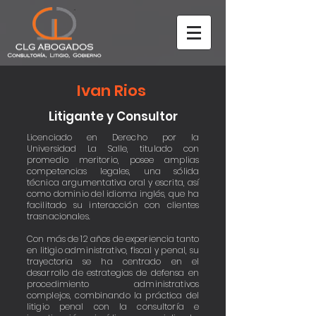
Ivan Rios
Litigante y Consultor
Licenciado en Derecho por la
Universidad La Salle, titulado con
promedio meritorio, posee amplias
competencias legales, una sólida
técnica argumentativa oral y escrita, así
como dominio del idioma inglés, que ha
facilitado su interacción con clientes
trasnacionales.
Con más de 12 años de experiencia tanto
en litigio administrativo, fiscal y penal, su
trayectoria se ha centrado en el
desarrollo de estrategias de defensa en
procedimiento administrativos
complejos, combinando la práctica del
litigio penal con la consultoría e