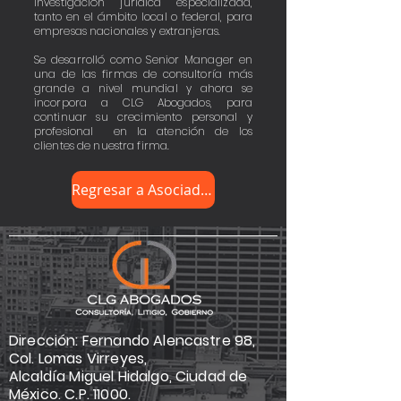
investigación jurídica especializada,
tanto en el ámbito local o federal, para
empresas nacionales y extranjeras.
Se desarrolló como Senior Manager en
una de las firmas de consultoría más
grande a nivel mundial y ahora se
incorpora a CLG Abogados, para
continuar su crecimiento personal y
profesional en la atención de los
clientes de nuestra firma.
Regresar a Asociados
Dirección: Fernando Alencastre 98,
Col. Lomas Virreyes,
Alcaldía Miguel Hidalgo, Ciudad de
México. C.P. 11000.