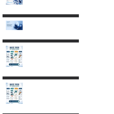
frecuencia, mayor detalle y
obligaciones que ya existían.
RGCE 2026: nuevas fechas
para Manifestación de Valor y
formato E15
Aspectos fundamentales del
Código Nacional de
Procedimientos Civiles y
Familiares
Restricciones para destinar
mercancías al Recinto
Fiscalizado Estratégico