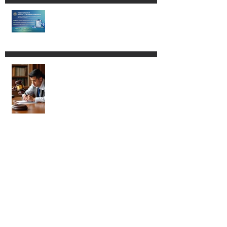
ADUANERA.
Modificación a las RGCE.
Nuevos procedimientos y
mayor fiscalización
administrativa.
Procedencia del amparo vs. la
Ley Aduanera para los
agentes aduanales