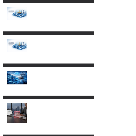
Impacto de los Decretos
publicados el 4 de mayo de
2026 en empresas con
programas IMMEX,
Certificación IVA-IEPS y PROSEC.
Reformas a la Ley Federal de
Procedimiento Contencioso
Administrativo.
Cambios al Reglamento de la
Ley Aduanera: más control,
más tecnología y nuevos
riesgos de cumplimiento.
CLG ABOGADOS LOGRA
SUSPENSIÓN EN CONTRA DEL
DECRETO POR EL QUE SE
REFORMAN, ADICIONAN Y
DEROGAN DIVERSAS
DISPOSICIONES DE LA LEY