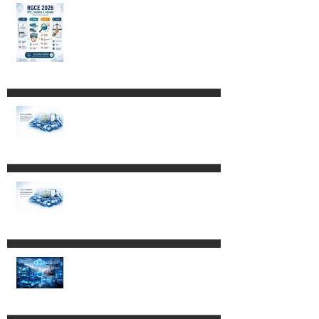
Restricciones para destinar
mercancías al Recinto
Fiscalizado Estratégico
Impacto de los Decretos
publicados el 4 de mayo de
2026 en empresas con
programas IMMEX,
Certificación IVA-IEPS y PROSEC.
Reformas a la Ley Federal de
Procedimiento Contencioso
Administrativo.
Cambios al Reglamento de la
Ley Aduanera: más control,
más tecnología y nuevos
riesgos de cumplimiento.