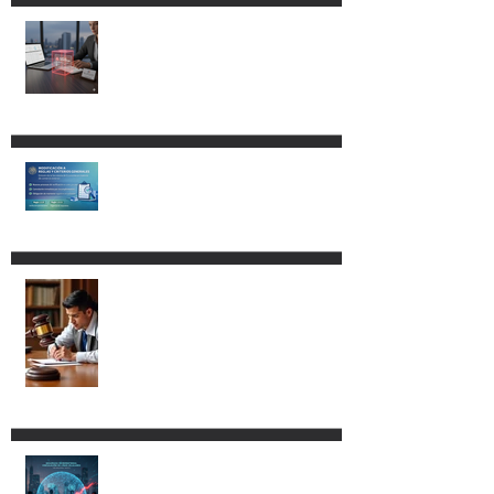
CLG ABOGADOS LOGRA
SUSPENSIÓN EN CONTRA DEL
DECRETO POR EL QUE SE
REFORMAN, ADICIONAN Y
DEROGAN DIVERSAS
DISPOSICIONES DE LA LEY
ADUANERA.
Modificación a las RGCE.
Nuevos procedimientos y
mayor fiscalización
administrativa.
Procedencia del amparo vs. la
Ley Aduanera para los
agentes aduanales
Tu celular podría quedarse sin
señal. Conoce la nueva