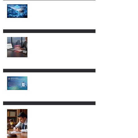
Cambios al Reglamento de la
Ley Aduanera: más control,
más tecnología y nuevos
riesgos de cumplimiento.
CLG ABOGADOS LOGRA
SUSPENSIÓN EN CONTRA DEL
DECRETO POR EL QUE SE
REFORMAN, ADICIONAN Y
DEROGAN DIVERSAS
DISPOSICIONES DE LA LEY
ADUANERA.
Modificación a las RGCE.
Nuevos procedimientos y
mayor fiscalización
administrativa.
Procedencia del amparo vs. la
Ley Aduanera para los
agentes aduanales