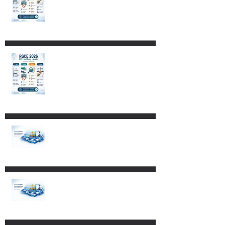
Procedimientos Civiles y
Familiares
Restricciones para destinar
mercancías al Recinto
Fiscalizado Estratégico
Impacto de los Decretos
publicados el 4 de mayo de
2026 en empresas con
programas IMMEX,
Certificación IVA-IEPS y PROSEC.
Reformas a la Ley Federal de
Procedimiento Contencioso
Administrativo.