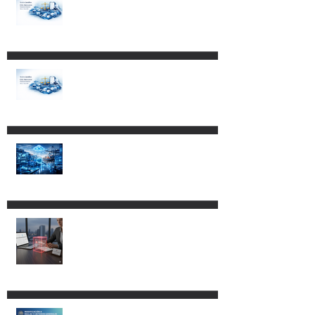
Impacto de los Decretos
publicados el 4 de mayo de
2026 en empresas con
programas IMMEX,
Certificación IVA-IEPS y PROSEC.
Reformas a la Ley Federal de
Procedimiento Contencioso
Administrativo.
Cambios al Reglamento de la
Ley Aduanera: más control,
más tecnología y nuevos
riesgos de cumplimiento.
CLG ABOGADOS LOGRA
SUSPENSIÓN EN CONTRA DEL
DECRETO POR EL QUE SE
REFORMAN, ADICIONAN Y
DEROGAN DIVERSAS
DISPOSICIONES DE LA LEY
ADUANERA.
Modificación a las RGCE.