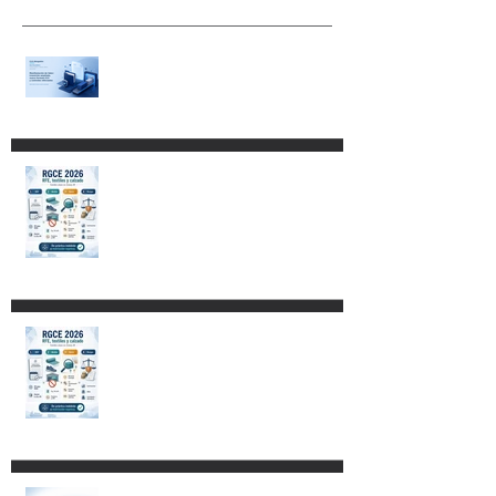
RGCE 2026: nuevas fechas
para Manifestación de Valor y
formato E15
Aspectos fundamentales del
Código Nacional de
Procedimientos Civiles y
Familiares
Restricciones para destinar
mercancías al Recinto
Fiscalizado Estratégico