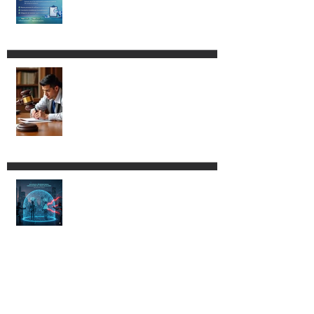
Nuevos procedimientos y
mayor fiscalización
administrativa.
Procedencia del amparo vs. la
Ley Aduanera para los
agentes aduanales
Tu celular podría quedarse sin
señal. Conoce la nueva
regulación para vinculación de
líneas celulares.